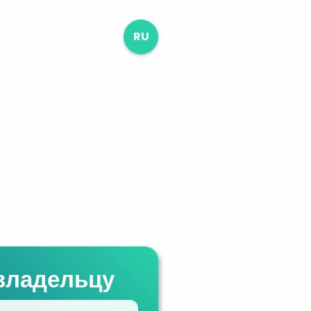
RU
владельцу