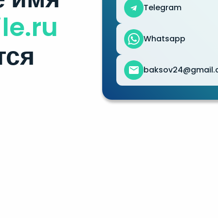
Telegram
e.ru
Whatsapp
тся
baksov24@gmail