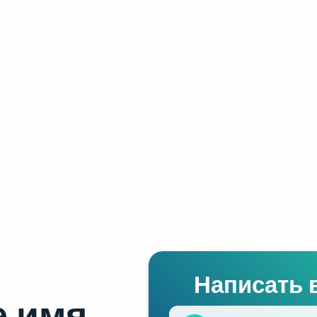
Написать 
 имя