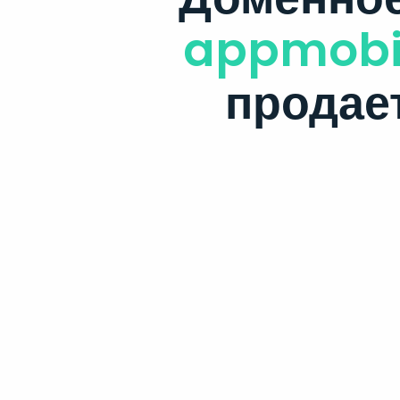
appmobil
продае